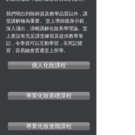
，
我們明白到除師資及教學品質以外
課
。
，
堂講解極為重要
堂上導師親身示範
。
，
深入淺出
清晰講解化妝美學理論
堂
上更設有充足課堂練習及提供教學筆
，
，
記
令學員可以互動學習
非死記硬
。
，
背
容易融會貫通堂上所學
個人化妝課程
專業化妝基礎課程
專業化妝進階課程